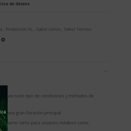
lista de deseos
ca
,
Produccion XL
,
Sabor Limon
,
Sabor Terroso
 en casi todo tipo de condiciones y métodos de
icá
y una gran floración principal.
nte fuerte tanto para usuarios médicos como