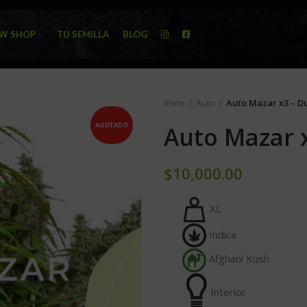
W SHOP
TU SEMILLA
BLOG
Inicio
Auto
Auto Mazar x3 – D
AGOTADO
Auto Mazar 
$
10,000.00
XL
Indica
Afghani Kush
Interior