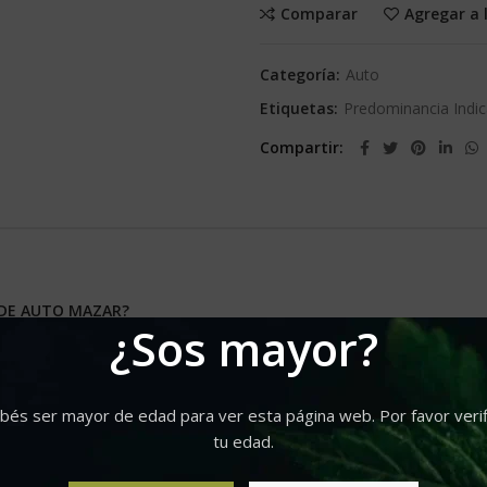
Comparar
Agregar a 
Categoría:
Auto
Etiquetas:
Predominancia Indi
Compartir
 DE AUTO MAZAR?
¿Sos mayor?
la hasta la cosecha en aproximadamente 10 semanas. Crece rápido
bés ser mayor de edad para ver esta página web. Por favor verif
desarrollo vigoroso con muchas ramas laterales gruesas y pesadas 
tu edad.
y su alta calidad, con un efecto potente que es lo suficienteme