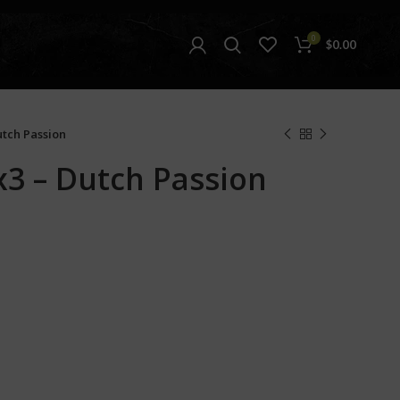
0
$
0.00
utch Passion
x3 – Dutch Passion