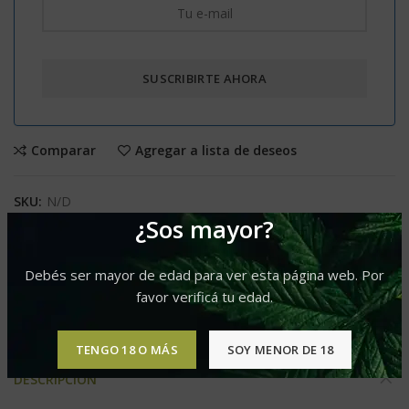
Comparar
Agregar a lista de deseos
SKU:
N/D
¿Sos mayor?
Categoría:
Fem
Etiquetas:
Predominancia Indica
,
Produccion L
,
Sabor Dulce
,
Sabor Floral
Debés ser mayor de edad para ver esta página web. Por
favor verificá tu edad.
Compartir
TENGO 18 O MÁS
SOY MENOR DE 18
DESCRIPCIÓN