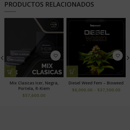
PRODUCTOS RELACIONADOS
Mix Clasicas Icer, Negra,
Diesel Weed Fem – Bioweed
Portela, R-Kiem
$
6,000.00
–
$
37,500.00
$
57,600.00