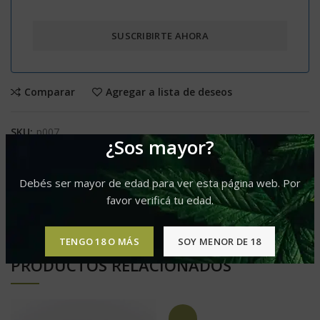
Comparar
Agregar a lista de deseos
SKU:
p007
¿Sos mayor?
Categorías:
Grow Shop
,
Parafernalia
Compartir
Debés ser mayor de edad para ver esta página web. Por
favor verificá tu edad.
TENGO 18 O MÁS
SOY MENOR DE 18
PRODUCTOS RELACIONADOS